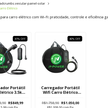
adcrumbs.veicular-painel-solar
rro Elétrico
ara carro elétrico com Wi-Fi: praticidade, controle e eficiência g
41
%
OFF
40
%
OFF
ador Portátil
Carregador Portátil
Elétrico 3.5kw
Wifi Carro Elétrico
 Byd Gwm Bmw
3.5kw Tipo 2 Byd
Gwm Bmw Volvo
8,90
R$849,99
R$1.758,90
R$1.050,00
15,99
com
Pix
R$1.008,00
com
Pix