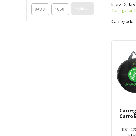
Início
bre
Aplicar
Carregador Ca
Carregador p
Carreg
Carro 
Tipo 2
R$1.42
R$8