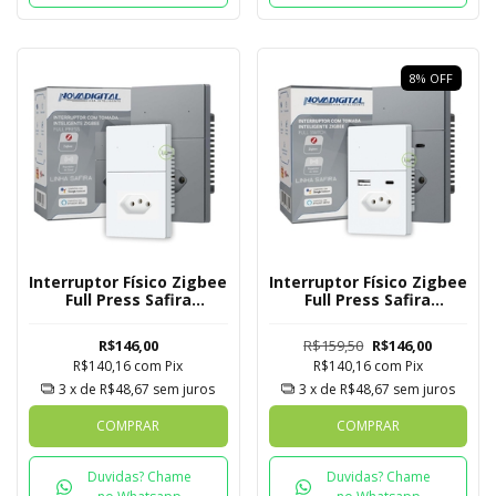
8
%
OFF
Interruptor Físico Zigbee
Interruptor Físico Zigbee
Full Press Safira
Full Press Safira
Novadigital 2 Botões
Novadigital 1 Botão com
com Tomada
Tomada + USB C
R$146,00
R$159,50
R$146,00
R$140,16
com
Pix
R$140,16
com
Pix
3
x de
R$48,67
sem juros
3
x de
R$48,67
sem juros
COMPRAR
COMPRAR
Duvidas? Chame
Duvidas? Chame