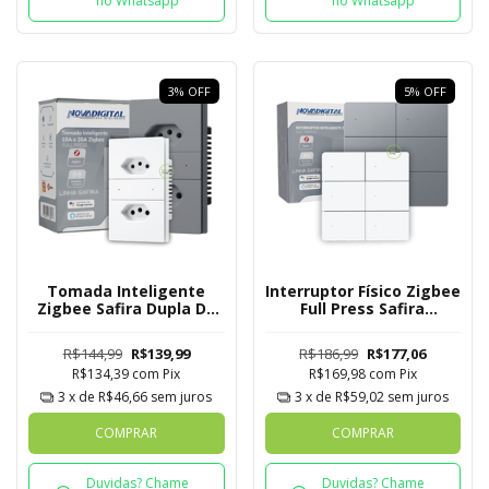
no Whatsapp
no Whatsapp
3
%
OFF
5
%
OFF
Tomada Inteligente
Interruptor Físico Zigbee
Zigbee Safira Dupla De
Full Press Safira
Embutir Novadigital
Novadigital 4x4 de 6
Tuya
Botões
R$144,99
R$139,99
R$186,99
R$177,06
R$134,39
com
Pix
R$169,98
com
Pix
3
x de
R$46,66
sem juros
3
x de
R$59,02
sem juros
COMPRAR
COMPRAR
Duvidas? Chame
Duvidas? Chame