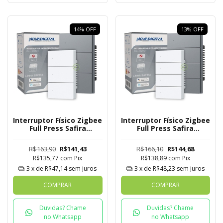
14
%
OFF
13
%
OFF
Interruptor Físico Zigbee
Interruptor Físico Zigbee
Full Press Safira
Full Press Safira
Novadigital 3 Botões
Novadigital 4 Botões
R$163,90
R$141,43
R$166,10
R$144,68
R$135,77
com
Pix
R$138,89
com
Pix
3
x de
R$47,14
sem juros
3
x de
R$48,23
sem juros
COMPRAR
COMPRAR
Duvidas? Chame
Duvidas? Chame
no Whatsapp
no Whatsapp