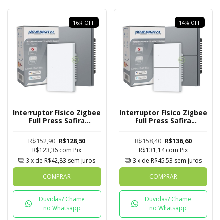
16
%
OFF
14
%
OFF
Interruptor Físico Zigbee
Interruptor Físico Zigbee
Full Press Safira
Full Press Safira
Novadigital 1 Botão
Novadigital 2 Botões
R$152,90
R$128,50
R$158,40
R$136,60
R$123,36
com
Pix
R$131,14
com
Pix
3
x de
R$42,83
sem juros
3
x de
R$45,53
sem juros
COMPRAR
COMPRAR
Duvidas? Chame
Duvidas? Chame
no Whatsapp
no Whatsapp