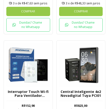
3
x de
R$47,63
sem juros
3
x de
R$48,33
sem juros
COMPRAR
COMPRAR
Duvidas? Chame
Duvidas? Chame
no Whatsapp
no Whatsapp
Interruptor Touch Wi-fi
Central Inteligente 4x2
Para Ventilador
Novadigital Tuya PCI01
Novadigital Tuya
R$152,90
R$825,00