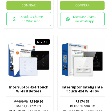
COMPRAR
COMPRAR
Duvidas? Chame
Duvidas? Chame
no Whatsapp
no Whatsapp
12
%
OFF
Interruptor 4x4 Touch
Interruptor Inteligente
Wi-Fi 8 Botões
Touch 4x4 Wi-Fi 04
Novadigital Tuya
Botões e Tomadas
Novadigital Tuya
R$192,72
R$169,99
R$174,79
R$163,19
com
Pix
R$167,80
com
Pix