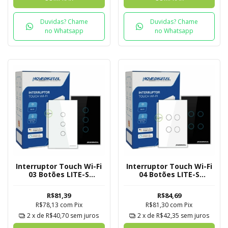
Duvidas? Chame
Duvidas? Chame
no Whatsapp
no Whatsapp
Interruptor Touch Wi-Fi
Interruptor Touch Wi-Fi
03 Botões LITE-S
04 Botões LITE-S
Novadigital Tuya
Novadigital Tuya
R$81,39
R$84,69
R$78,13
com
Pix
R$81,30
com
Pix
2
x de
R$40,70
sem juros
2
x de
R$42,35
sem juros