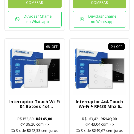
COMPRAR
COMPRAR
Duvidas? Chame
Duvidas? Chame
no Whatsapp
no Whatsapp
6
%
OFF
9
%
OFF
Interruptor Touch Wi-Fi
Interruptor 4x4 Touch
04 Botões 4x4
Wi-Fi + RF433 Mhz 6
Novadigital Tuya
Botões Novadigital Tuya
R$153,89
R$145,00
R$163,42
R$149,00
R$139,20
com
Pix
R$143,04
com
Pix
3
x de
R$48,33
sem juros
3
x de
R$49,67
sem juros