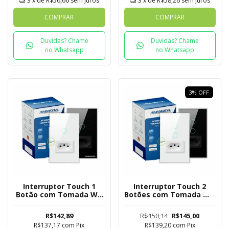
3
x de
R$56,66
sem juros
3
x de
R$58,26
sem juros
COMPRAR
COMPRAR
Duvidas? Chame
Duvidas? Chame
no Whatsapp
no Whatsapp
3
%
OFF
Interruptor Touch 1
Interruptor Touch 2
Botão com Tomada Wi-
Botões com Tomada Wi-
Fi Novadigital - Tuya
Fi Novadigital - Tuya
R$142,89
R$150,14
R$145,00
R$137,17
com
Pix
R$139,20
com
Pix