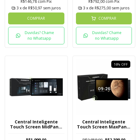
R$146,78
com
Pix
R$792,00
com
Pix
3
x de
R$50,97
sem juros
3
x de
R$275,00
sem juros
COMPRAR
COMPRAR
Duvidas? Chame
Duvidas? Chame
no Whatsapp
no Whatsapp
16
%
OFF
Central Inteligente
Central Inteligente
Touch Screen MidPanel
Touch Screen MaxPanel
Novadigital 8 Polegadas
Novadigital 10
Polegadas
R$1.999,00
R$2.858,90
R$2.399,00