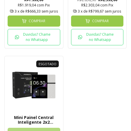
R$1.919,04
com
Pix
R$2.303,04
com
Pix
3
x de
R$666,33
sem juros
3
x de
R$799,67
sem juros
COMPRAR
COMPRAR
Duvidas? Chame
Duvidas? Chame
no Whatsapp
no Whatsapp
ESGOTADO
Mini Painel Central
Inteligente 2x2
Novadigital Tuya MINI-