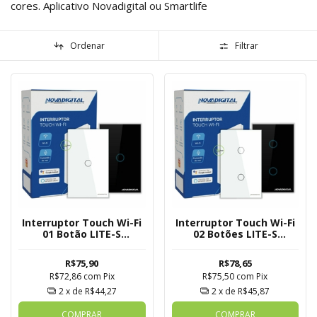
cores. Aplicativo Novadigital ou Smartlife
Ordenar
Filtrar
Interruptor Touch Wi-Fi
Interruptor Touch Wi-Fi
01 Botão LITE-S
02 Botões LITE-S
Novadigital Tuya
Novadigital Tuya
R$75,90
R$78,65
R$72,86
com
Pix
R$75,50
com
Pix
2
x de
R$44,27
2
x de
R$45,87
COMPRAR
COMPRAR